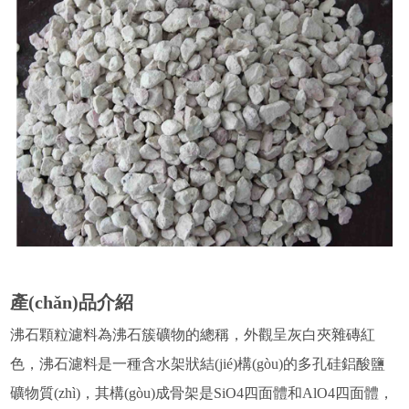
產(chǎn)品介紹
沸石顆粒濾料為沸石簇礦物的總稱，外觀呈灰白夾雜磚紅
色，沸石濾料是一種含水架狀結(jié)構(gòu)的多孔硅鋁酸鹽
礦物質(zhì)，其構(gòu)成骨架是SiO4四面體和AlO4四面體，