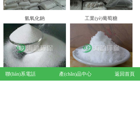
氫氧化鈉
工業(yè)葡萄糖
聯(lián)系電話
產(chǎn)品中心
返回首頁
檸檬酸
COD去除劑
相關(guān)新聞
沸石顆粒，沸石，人造沸石
沸石廠家：沸石成在橡膠制造中的作用....